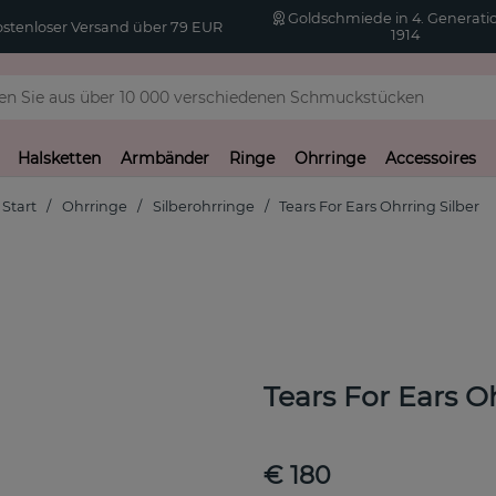
Goldschmiede in 4. Generatio
stenloser Versand über 79 EUR
1914
Halsketten
Armbänder
Ringe
Ohrringe
Accessoires
Start
Ohrringe
Silberohrringe
Tears For Ears Ohrring Silber
Tears For Ears Oh
€ 180