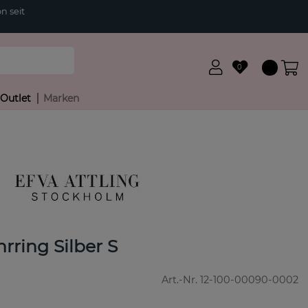
n seit
0
Outlet
Marken
rring Silber S
Art.-Nr.
12-100-00090-0002