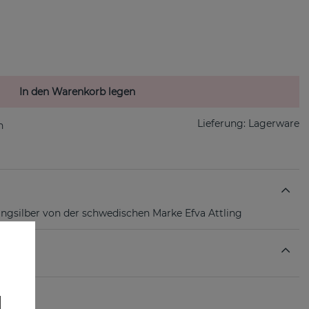
In den Warenkorb legen
Lieferung:
Lagerware
lingsilber von der schwedischen Marke Efva Attling