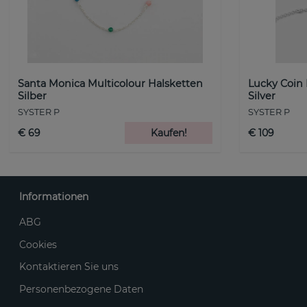
Santa Monica Multicolour Halsketten
Lucky Coin
Silber
Silver
SYSTER P
SYSTER P
€ 69
Kaufen!
€ 109
Informationen
ABG
Cookies
Kontaktieren Sie uns
Personenbezogene Daten