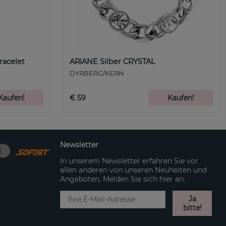
racelet
ARIANE Silber CRYSTAL
DYRBERG/KERN
Kaufen!
€ 59
Kaufen!
Newsletter
In unserem Newsletter erfahren Sie vor
allen anderen von unseren Neuheiten und
Angeboten. Melden Sie sich hier an.
Ja
bitte!