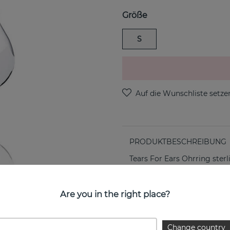
Größe
S
PRODUKTBESCHREIBUNG
Tears For Ears Ohrring ster
EIGENSCHAFTEN
Are you in the right place?
Change country