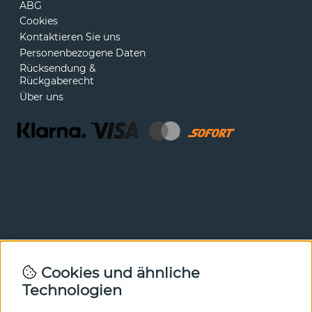
ABG
Cookies
Kontaktieren Sie uns
Personenbezogene Daten
Rücksendung &
Rückgaberecht
Über uns
Newsletter
Cookies und ähnliche
Technologien
In unserem Newsletter erfahren Sie vor allen anderen
von unseren Neuheiten und Angeboten. Melden Sie sich