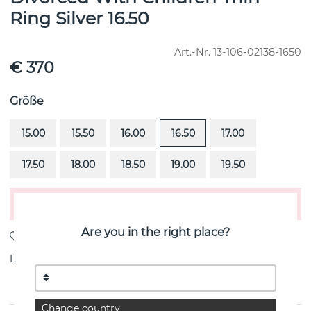
Ring Silver 16.50
Art.-Nr.
13-106-02138-1650
€ 370
Größe
15.00
15.50
16.00
16.50
17.00
17.50
18.00
18.50
19.00
19.50
In den Warenkorb legen
Are you in the right place?
Lieferung:
Lagerware
Change country