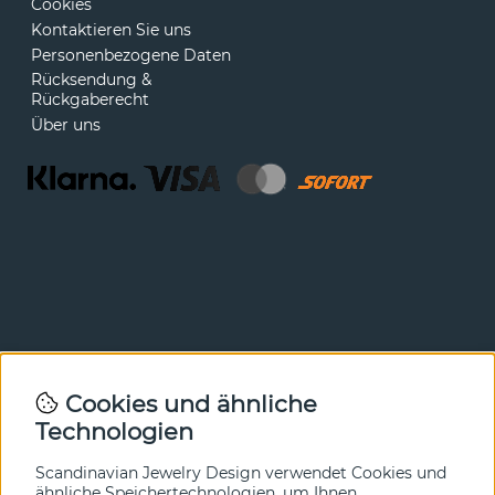
Cookies
Kontaktieren Sie uns
Personenbezogene Daten
Rücksendung &
Rückgaberecht
Über uns
Newsletter
Cookies und ähnliche
Technologien
In unserem Newsletter erfahren Sie vor allen anderen
von unseren Neuheiten und Angeboten. Melden Sie sich
hier an.
Scandinavian Jewelry Design verwendet Cookies und
ähnliche Speichertechnologien, um Ihnen