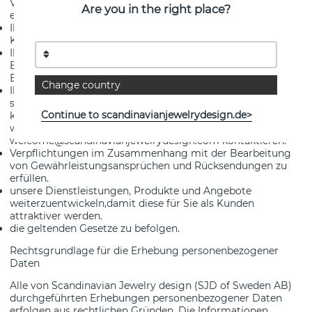
Verpflichtungen im Zusammenhang mit Ihrem Kauf zu
Are you in the right place?
erfüllen.
Ihnen als Kunde zu helfen, wenn Sie sich an unseren
Kundenservice wenden.
Ihnen relevante und attraktive Angebote zu geben und Ihre
Erfahrungen als Nutzer unserer Webseite zu verbessern (z.
B. wenn Sie eine Bestellung aufgeben).
Change country
Ihnen relevantes Marketing in Form von service-
spezifischen E-Mails und Newslettern zu schicken. Sie
Continue to scandinavianjewelrydesign.de>
können Ihre Zustimmung zum Newsletter jederzeit
widerrufen, indem Sie uns unter der E-Mail-Adresse
welcome@scandinavianjewelrydesign.com kontaktieren.
Verpflichtungen im Zusammenhang mit der Bearbeitung
von Gewährleistungsansprüchen und Rücksendungen zu
erfüllen.
unsere Dienstleistungen, Produkte und Angebote
weiterzuentwickeln,damit diese für Sie als Kunden
attraktiver werden.
die geltenden Gesetze zu befolgen.
Rechtsgrundlage für die Erhebung personenbezogener
Daten
Alle von Scandinavian Jewelry design (SJD of Sweden AB)
durchgeführten Erhebungen personenbezogener Daten
erfolgen aus rechtlichen Gründen. Die Informationen