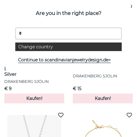
Are you in the right place?
Change country
Continue to scandinavianjewelrydesign.de>
Les Roches drop hoops
Violet small Ohrring
Silver
DRAKENBERG SJÖLIN
DRAKENBERG SJÖLIN
€ 9
€ 15
Kaufen!
Kaufen!