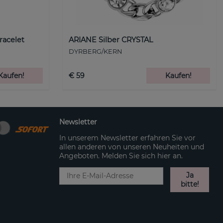
racelet
ARIANE Silber CRYSTAL
DYRBERG/KERN
Kaufen!
€ 59
Kaufen!
Newsletter
In unserem Newsletter erfahren Sie vor
allen anderen von unseren Neuheiten und
Angeboten. Melden Sie sich hier an.
Ja
bitte!