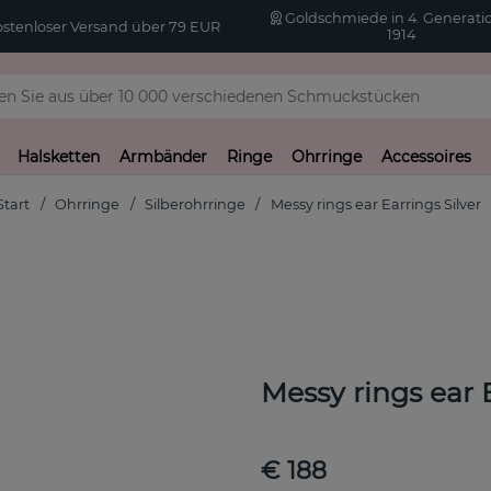
Goldschmiede in 4. Generatio
stenloser Versand über 79 EUR
1914
Halsketten
Armbänder
Ringe
Ohrringe
Accessoires
Start
Ohrringe
Silberohrringe
Messy rings ear Earrings Silver
Messy rings ear E
€ 188