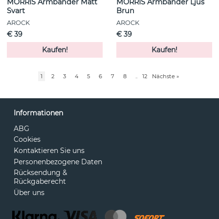
MORRIS Armbänder Matt
MORRIS Armbänder Ljus
Svart
Brun
AROCK
AROCK
€ 39
€ 39
Kaufen!
Kaufen!
1
2
3
4
5
6
7
8
..
12
Nächste
»
Informationen
ABG
Cookies
Kontaktieren Sie uns
Personenbezogene Daten
Rücksendung &
Rückgaberecht
Über uns