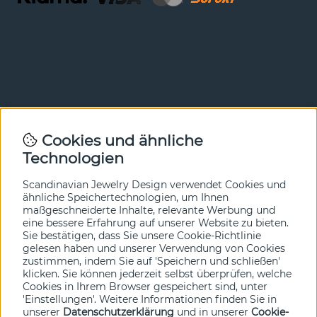
Newsletter
Cookies und ähnliche
Technologien
In unserem Newsletter erfahren Sie vor allen anderen
von unseren Neuheiten und Angeboten. Melden Sie sich
hier an.
Scandinavian Jewelry Design verwendet Cookies und
ähnliche Speichertechnologien, um Ihnen
maßgeschneiderte Inhalte, relevante Werbung und
Ja bitte!
eine bessere Erfahrung auf unserer Website zu bieten.
Sie bestätigen, dass Sie unsere Cookie-Richtlinie
gelesen haben und unserer Verwendung von Cookies
zustimmen, indem Sie auf 'Speichern und schließen'
klicken. Sie können jederzeit selbst überprüfen, welche
Cookies in Ihrem Browser gespeichert sind, unter
'Einstellungen'. Weitere Informationen finden Sie in
unserer
Datenschutzerklärung
und in unserer
Cookie-