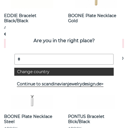
EDDIE Bracelet
BOONE Plate Necklace
Black/Black
Gold
AROCK
AROCK
€ 44
€ 54
Are you in the right place?
Kaufen!
Kaufen!
Change country
Continue to scandinavianjewelrydesign.de>
BOONE Plate Necklace
PONTUS Bracelet
Steel
Blck/Black