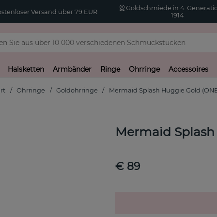
Goldschmiede in 4. Generatio
stenloser Versand über 79 EUR
1914
Halsketten
Armbänder
Ringe
Ohrringe
Accessoires
rt
Ohrringe
Goldohrringe
Mermaid Splash Huggie Gold (ONE
Mermaid Splash
€ 89