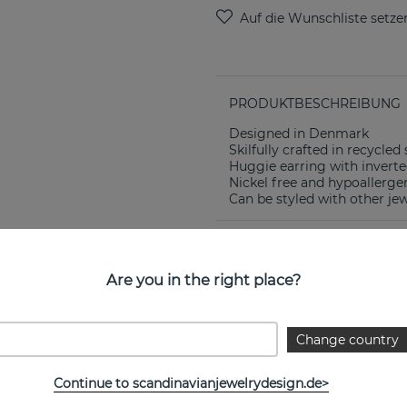
PRODUKTBESCHREIBUNG
Designed in Denmark
Skilfully crafted in recycled 
Huggie earring with inverte
Nickel free and hypoallerge
Can be styled with other jew
EIGENSCHAFTEN
Are you in the right place?
Change country
Weitere Artikel ansehen
Continue to scandinavianjewelrydesign.de>