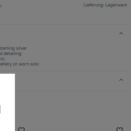
Lieferung:
Lagerware
sterling silver
d detailing
nic
ellery or worn solo