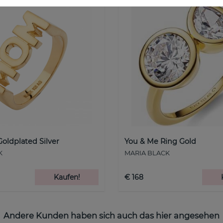
oldplated Silver
You & Me Ring Gold
K
MARIA BLACK
Kaufen!
€ 168
Andere Kunden haben sich auch das hier angesehen