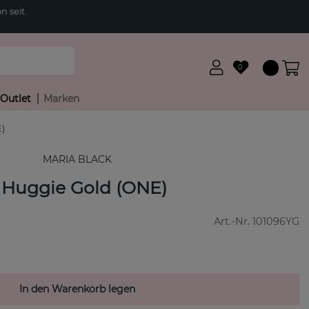
n seit
0
Outlet
Marken
)
MARIA BLACK
 Huggie Gold (ONE)
Art.-Nr.
101096YG
In den Warenkorb legen