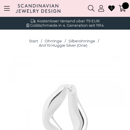
0
Kostenloser Versand über 79 EUR
Goldschmiede in 4. Generation seit 1914
Start
Ohrringe
Silberohrringe
Anil 10 Huggie Silver (One)