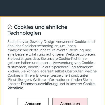
Newsletter
Cookies und ähnliche
Technologien
In unserem Newsletter erfahren Sie vor allen anderen
von unseren Neuheiten und Angeboten. Melden Sie sich
hier an.
Scandinavian Jewelry Design verwendet Cookies und
ähnliche Speichertechnologien, um Ihnen
maßgeschneiderte Inhalte, relevante Werbung und
Ja bitte!
eine bessere Erfahrung auf unserer Website zu bieten.
Sie bestätigen, dass Sie unsere Cookie-Richtlinie
gelesen haben und unserer Verwendung von Cookies
zustimmen, indem Sie auf 'Speichern und schließen'
klicken. Sie können jederzeit selbst überprüfen, welche
Cookies in Ihrem Browser gespeichert sind, unter
'Einstellungen'. Weitere Informationen finden Sie in
unserer
Datenschutzerklärung
und in unserer
Cookie-
Richtlinie
Anpassen
Akzeptieren