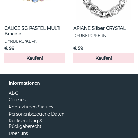
CALICE SG PASTEL MULTI
ARIANE Silber CRYSTAL
Bracelet
DYRBERG/KERN
DYRBERG/KERN
€ 99
€ 59
Kaufen!
Kaufen!
Informationen
ABG
Cookies
Kontaktieren Sie uns
Personenbezogene Daten
Rücksendung &
Rückgaberecht
Über uns