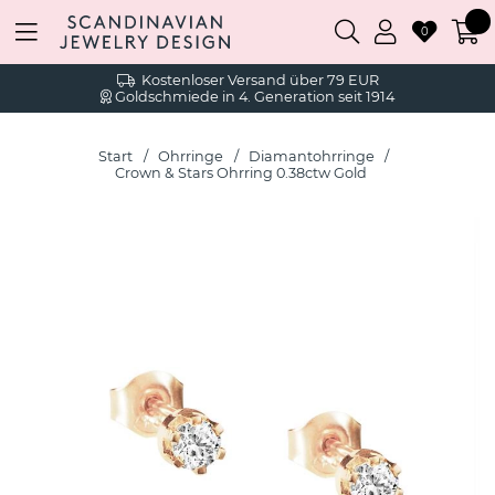
0
Kostenloser Versand über 79 EUR
Goldschmiede in 4. Generation seit 1914
Start
Ohrringe
Diamantohrringe
Crown & Stars Ohrring 0.38ctw Gold