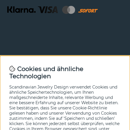
Newsletter
Cookies und ähnliche
Technologien
In unserem Newsletter erfahren Sie vor allen anderen
von unseren Neuheiten und Angeboten. Melden Sie sich
hier an.
Scandinavian Jewelry Design verwendet Cookies und
ähnliche Speichertechnologien, um Ihnen
maßgeschneiderte Inhalte, relevante Werbung und
Ja bitte!
eine bessere Erfahrung auf unserer Website zu bieten.
Sie bestätigen, dass Sie unsere Cookie-Richtlinie
gelesen haben und unserer Verwendung von Cookies
zustimmen, indem Sie auf 'Speichern und schließen'
klicken. Sie können jederzeit selbst überprüfen, welche
Cookies in Ihrem Browser gespeichert sind, unter