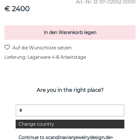
Art.-Nr.
12-101-02052-0000
€ 2400
In den Warenkorb legen
Lieferung:
Lagerware 4-8 Arbeitstage
PRODUKTBESCHREIBUNG
Are you in the right place?
Crown & Stars Ohrring 0.38ctw 18k guld von der
schwedischen Marke Efva Attling
EIGENSCHAFTEN
Change country
Continue to scandinavianjewelrydesign.de>