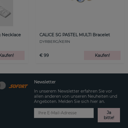
 Necklace
CALICE SG PASTEL MULTI Bracelet
DYRBERG/KERN
Kaufen!
€ 99
Kaufen!
Newsletter
In unserem Newsletter erfahren Sie vor
allen anderen von unseren Neuheiten und
Angeboten. Melden Sie sich hier an.
Ja
bitte!