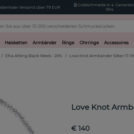
Goldschmiede in 4. Generatio
stenloser Versand über 79 EUR
1914
Halsketten
Armbänder
Ringe
Ohrringe
Accessoires
Efva Attling Black Week - 20%
Love Knot Armbänder Silber 17-1
Love Knot Armbä
€ 140