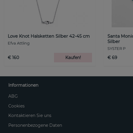
Love Knot Halsketten Silber 42-45 cm
Santa Monic
Silber
Efva Attling
SYSTER P
€ 160
Kaufen!
€ 69
Informationen
ABG
Cookies
Kontaktieren Sie uns
Personenbezogene Daten