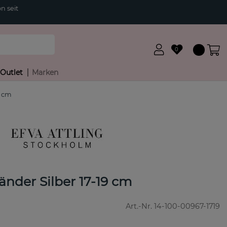
n seit
0
Outlet
Marken
9 cm
nder Silber 17-19 cm
Art.-Nr.
14-100-00967-1719