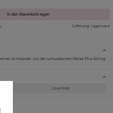
In den Warenkorb legen
Lieferung:
Lagerware
ilbernes Armbänder von der schwedischen Marke Efva Attling
Love Knot