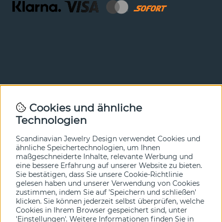
Newsletter
Cookies und ähnliche
Technologien
In unserem Newsletter erfahren Sie vor allen anderen
von unseren Neuheiten und Angeboten. Melden Sie sich
hier an.
Scandinavian Jewelry Design verwendet Cookies und
ähnliche Speichertechnologien, um Ihnen
maßgeschneiderte Inhalte, relevante Werbung und
Ja bitte!
eine bessere Erfahrung auf unserer Website zu bieten.
Sie bestätigen, dass Sie unsere Cookie-Richtlinie
gelesen haben und unserer Verwendung von Cookies
zustimmen, indem Sie auf 'Speichern und schließen'
klicken. Sie können jederzeit selbst überprüfen, welche
Cookies in Ihrem Browser gespeichert sind, unter
'Einstellungen'. Weitere Informationen finden Sie in