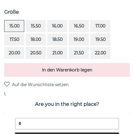
Größe
15.00
15.50
16.00
16.50
17.00
17.50
18.00
18.50
19.00
19.50
20.00
20.50
21.00
21.50
22.00
In den Warenkorb legen
Lieferung:
Bestellungsartikel 4-6 Wochen
Are you in the right place?
PRODUKTBESCHREIBUNG
Viking & Stars ist ein 18k Gold Ring von der