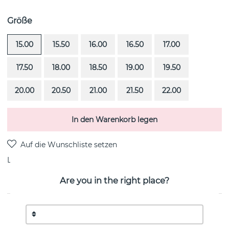
Größe
15.00
15.50
16.00
16.50
17.00
17.50
18.00
18.50
19.00
19.50
20.00
20.50
21.00
21.50
22.00
In den Warenkorb legen
Lieferung:
Lagerware 4-8 Arbeitstage
Are you in the right place?
PRODUKTBESCHREIBUNG
Forget Me Not Thin ist ein 18k Gold Ring von der