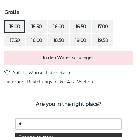
Größe
15.00
15.50
16.00
16.50
17.00
17.50
18.00
18.50
19.00
19.50
In den Warenkorb legen
Lieferung:
Bestellungsartikel 4-6 Wochen
Are you in the right place?
PRODUKTBESCHREIBUNG
Thousand Stars ist ein 18k Weißgold Ring von der
schwedischen Marke Efva Attling