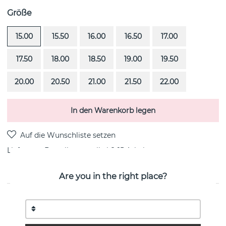
Größe
15.00
15.50
16.00
16.50
17.00
17.50
18.00
18.50
19.00
19.50
20.00
20.50
21.00
21.50
22.00
In den Warenkorb legen
Lieferung:
Bestellungsartikel 8-15 Arbeitstag
Are you in the right place?
PRODUKTBESCHREIBUNG
Viking & Stars ist ein sterlingsilberner Ring von der
schwedischen Marke Efva Attling