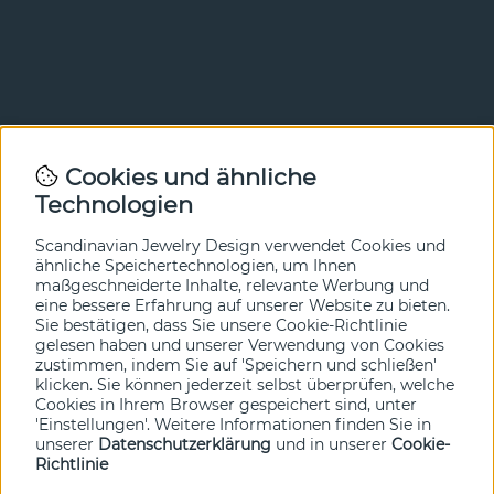
Newsletter
Cookies und ähnliche
Technologien
In unserem Newsletter erfahren Sie vor allen anderen
von unseren Neuheiten und Angeboten. Melden Sie sich
hier an.
Scandinavian Jewelry Design verwendet Cookies und
ähnliche Speichertechnologien, um Ihnen
maßgeschneiderte Inhalte, relevante Werbung und
Ja bitte!
eine bessere Erfahrung auf unserer Website zu bieten.
Sie bestätigen, dass Sie unsere Cookie-Richtlinie
gelesen haben und unserer Verwendung von Cookies
zustimmen, indem Sie auf 'Speichern und schließen'
klicken. Sie können jederzeit selbst überprüfen, welche
Cookies in Ihrem Browser gespeichert sind, unter
'Einstellungen'. Weitere Informationen finden Sie in
unserer
Datenschutzerklärung
und in unserer
Cookie-
Richtlinie