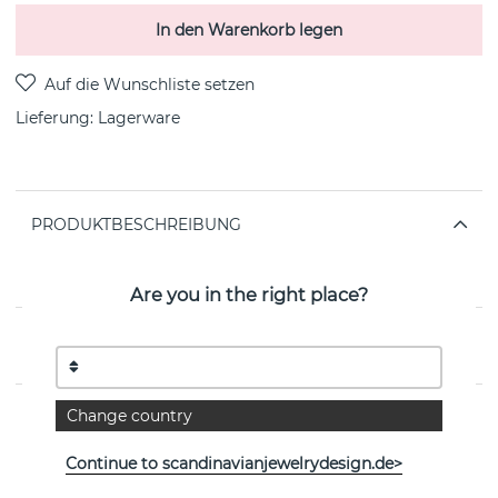
In den Warenkorb legen
Lieferung:
Lagerware
PRODUKTBESCHREIBUNG
18K gold plated
Length:
11,5 mm
Are you in the right place?
EIGENSCHAFTEN
Change country
Weitere Artikel ansehen
Continue to scandinavianjewelrydesign.de>