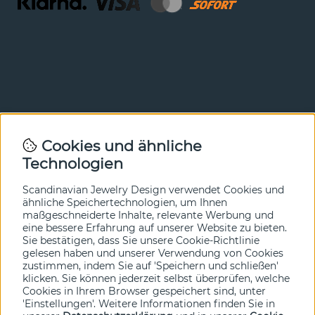
Newsletter
Cookies und ähnliche
Technologien
In unserem Newsletter erfahren Sie vor allen anderen
von unseren Neuheiten und Angeboten. Melden Sie sich
hier an.
Scandinavian Jewelry Design verwendet Cookies und
ähnliche Speichertechnologien, um Ihnen
maßgeschneiderte Inhalte, relevante Werbung und
Ja bitte!
eine bessere Erfahrung auf unserer Website zu bieten.
Sie bestätigen, dass Sie unsere Cookie-Richtlinie
gelesen haben und unserer Verwendung von Cookies
zustimmen, indem Sie auf 'Speichern und schließen'
klicken. Sie können jederzeit selbst überprüfen, welche
Cookies in Ihrem Browser gespeichert sind, unter
'Einstellungen'. Weitere Informationen finden Sie in