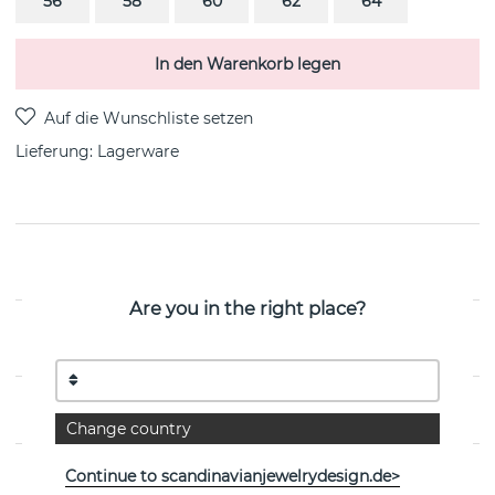
56
58
60
62
64
In den Warenkorb legen
Lieferung:
Lagerware
PRODUKTBESCHREIBUNG
Are you in the right place?
EIGENSCHAFTEN
GRÖSSENTABELLE
Change country
Continue to scandinavianjewelrydesign.de>