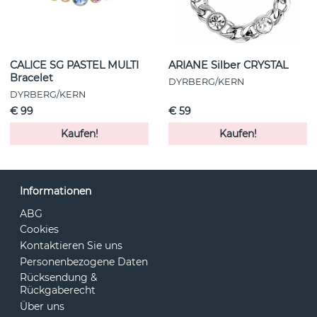
CALICE SG PASTEL MULTI
ARIANE Silber CRYSTAL
Bracelet
DYRBERG/KERN
DYRBERG/KERN
€ 99
€ 59
Kaufen!
Kaufen!
Informationen
ABG
Cookies
Kontaktieren Sie uns
Personenbezogene Daten
Rücksendung &
Rückgaberecht
Über uns