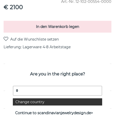
Art.-Nr.
12-102-00554-0000
€ 2100
In den Warenkorb legen
Lieferung:
Lagerware 4-8 Arbeitstage
PRODUKTBESCHREIBUNG
Are you in the right place?
Ring Around & Stars ist ein 18k Weißgold Ohrring von
der schwedischen Marke Efva Attling
EIGENSCHAFTEN
Change country
Continue to scandinavianjewelrydesign.de>