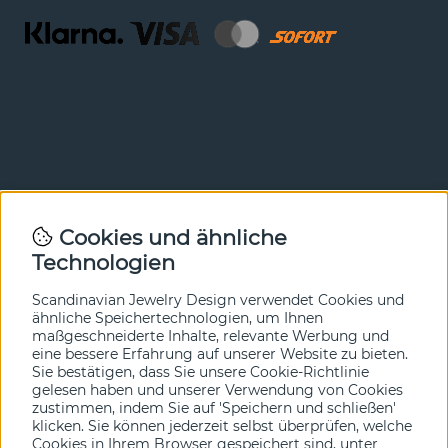
Newsletter
Cookies und ähnliche
Technologien
In unserem Newsletter erfahren Sie vor allen anderen
von unseren Neuheiten und Angeboten. Melden Sie sich
hier an.
Scandinavian Jewelry Design verwendet Cookies und
ähnliche Speichertechnologien, um Ihnen
maßgeschneiderte Inhalte, relevante Werbung und
Ja bitte!
eine bessere Erfahrung auf unserer Website zu bieten.
Sie bestätigen, dass Sie unsere Cookie-Richtlinie
gelesen haben und unserer Verwendung von Cookies
zustimmen, indem Sie auf 'Speichern und schließen'
klicken. Sie können jederzeit selbst überprüfen, welche
Cookies in Ihrem Browser gespeichert sind, unter