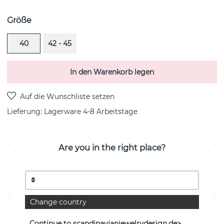
Größe
40
42 - 45
In den Warenkorb legen
Lieferung:
Lagerware 4-8 Arbeitstage
Are you in the right place?
PRODUKTBESCHREIBUNG
Pretty In Blue ist eine sterlingsilberne Halskette von der
schwedischen Marke Efva Attling
Change country
EIGENSCHAFTEN
Continue to scandinavianjewelrydesign.de>