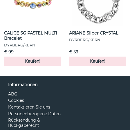
CALICE SG PASTEL MULTI
ARIANE Silber CRYSTAL
Bracelet
DYRBERG/KERN
DYRBERG/KERN
€ 99
€ 59
Kaufen!
Kaufen!
Informationen
ABG
Cookies
Kontaktieren Sie uns
Personenbezogene Daten
Rücksendung &
Rückgaberecht