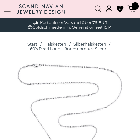
0
Kostenloser Versand über 79 EUR
Goldschmiede in 4. Generation seit 1914
Start
Halsketten
Silberhalsketten
60's Pearl Long Hängeschmuck Silber