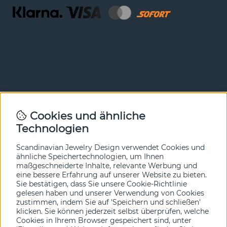
Newsletter
Cookies und ähnliche
Technologien
In unserem Newsletter erfahren Sie vor allen anderen
von unseren Neuheiten und Angeboten. Melden Sie sich
hier an.
Scandinavian Jewelry Design verwendet Cookies und
ähnliche Speichertechnologien, um Ihnen
maßgeschneiderte Inhalte, relevante Werbung und
Ja bitte!
eine bessere Erfahrung auf unserer Website zu bieten.
Sie bestätigen, dass Sie unsere Cookie-Richtlinie
gelesen haben und unserer Verwendung von Cookies
zustimmen, indem Sie auf 'Speichern und schließen'
klicken. Sie können jederzeit selbst überprüfen, welche
Cookies in Ihrem Browser gespeichert sind, unter