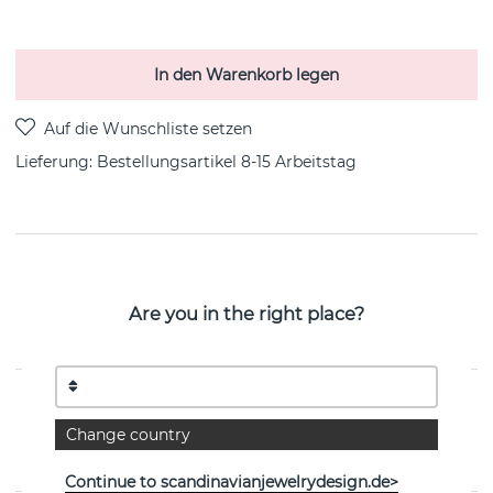
In den Warenkorb legen
Lieferung:
Bestellungsartikel 8-15 Arbeitstag
PRODUKTBESCHREIBUNG
60's Pearl Long ist eine sterlingsilberne
Are you in the right place?
Hängeschmuck/Halskette von der schwedischen Marke
Efva Attling 70-80 cm
EIGENSCHAFTEN
Change country
Kollektion:
60's Pearl
Continue to scandinavianjewelrydesign.de>