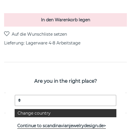
In den Warenkorb legen
Lieferung:
Lagerware 4-8 Arbeitstage
PRODUKTBESCHREIBUNG
My First Diamond ist ein 18k Gold Armbänder von der
Are you in the right place?
schwedischen Marke Efva Attling
EIGENSCHAFTEN
Change country
Continue to scandinavianjewelrydesign.de>