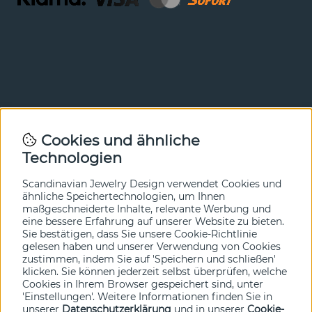
Newsletter
Cookies und ähnliche
Technologien
In unserem Newsletter erfahren Sie vor allen anderen
von unseren Neuheiten und Angeboten. Melden Sie sich
hier an.
Scandinavian Jewelry Design verwendet Cookies und
ähnliche Speichertechnologien, um Ihnen
maßgeschneiderte Inhalte, relevante Werbung und
Ja bitte!
eine bessere Erfahrung auf unserer Website zu bieten.
Sie bestätigen, dass Sie unsere Cookie-Richtlinie
gelesen haben und unserer Verwendung von Cookies
zustimmen, indem Sie auf 'Speichern und schließen'
klicken. Sie können jederzeit selbst überprüfen, welche
Cookies in Ihrem Browser gespeichert sind, unter
'Einstellungen'. Weitere Informationen finden Sie in
unserer
Datenschutzerklärung
und in unserer
Cookie-