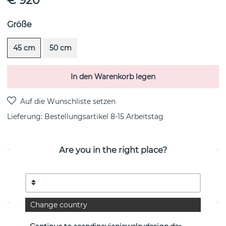
€ 920
Größe
45 cm
50 cm
In den Warenkorb legen
Lieferung:
Bestellungsartikel 8-15 Arbeitstag
Are you in the right place?
PRODUKTBESCHREIBUNG
Chain Halsketten Silber von der schwedischen Marke
Efva Attling
Change country
EIGENSCHAFTEN