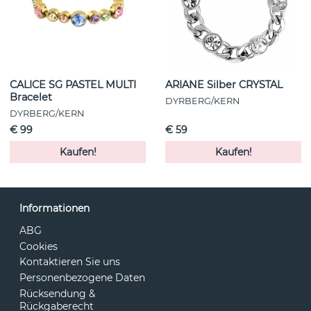
CALICE SG PASTEL MULTI
ARIANE Silber CRYSTAL
Bracelet
DYRBERG/KERN
DYRBERG/KERN
€ 99
€ 59
Kaufen!
Kaufen!
Informationen
ABG
Cookies
Kontaktieren Sie uns
Personenbezogene Daten
Rücksendung &
Rückgaberecht