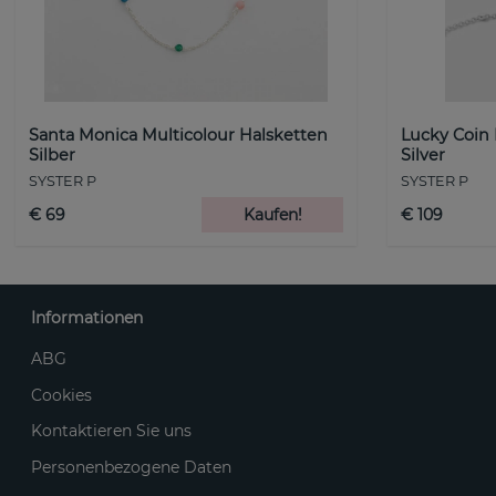
Santa Monica Multicolour Halsketten
Lucky Coin
Silber
Silver
SYSTER P
SYSTER P
€ 69
Kaufen!
€ 109
Informationen
ABG
Cookies
Kontaktieren Sie uns
Personenbezogene Daten