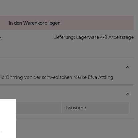
In den Warenkorb legen
Lieferung:
Lagerware 4-8 Arbeitstage
old Ohrring von der schwedischen Marke Efva Attling
Twosome