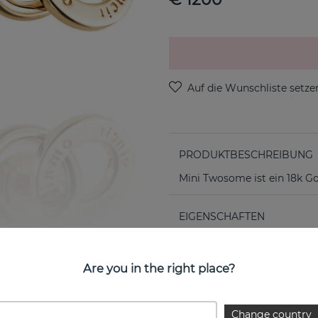
PRODUKTBESCHREIBUNG
Mini Twosome ist ein 18k G
EIGENSCHAFTEN
Kollektion:
Are you in the right place?
Change country