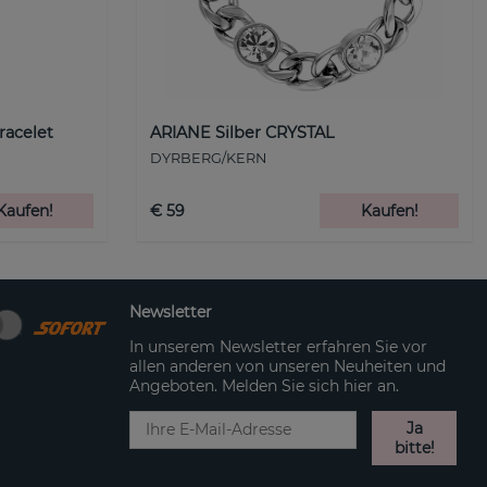
racelet
ARIANE Silber CRYSTAL
DYRBERG/KERN
Kaufen!
€ 59
Kaufen!
Newsletter
In unserem Newsletter erfahren Sie vor
allen anderen von unseren Neuheiten und
Angeboten. Melden Sie sich hier an.
Ja
bitte!