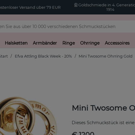
Goldschmiede in 4. Generatio
stenloser Versand über 79 EUR
1914
Halsketten
Armbänder
Ringe
Ohrringe
Accessoires
Start
Efva Attling Black Week - 20%
Mini Twosome Ohrring Gold
Mini Twosome O
Dieses Schmuckstück ist eine
€ 1200