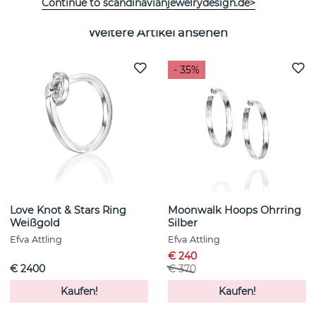
Continue to scandinavianjewelrydesign.de>
Weitere Artikel ansehen
- 35%
Love Knot & Stars Ring
Moonwalk Hoops Ohrring
Weißgold
Silber
Efva Attling
Efva Attling
€ 240
€ 2400
€ 370
Kaufen!
Kaufen!