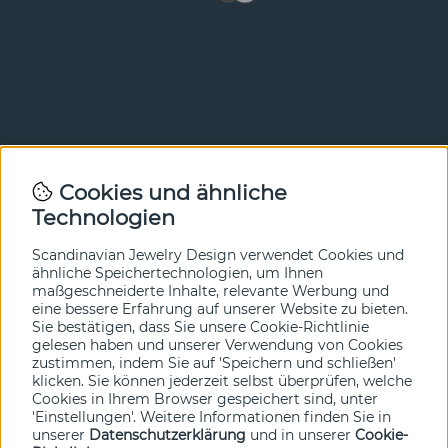
Newsletter
Cookies und ähnliche
Technologien
In unserem Newsletter erfahren Sie vor allen anderen
von unseren Neuheiten und Angeboten. Melden Sie sich
hier an.
Scandinavian Jewelry Design verwendet Cookies und
ähnliche Speichertechnologien, um Ihnen
maßgeschneiderte Inhalte, relevante Werbung und
Ja bitte!
eine bessere Erfahrung auf unserer Website zu bieten.
Sie bestätigen, dass Sie unsere Cookie-Richtlinie
gelesen haben und unserer Verwendung von Cookies
zustimmen, indem Sie auf 'Speichern und schließen'
klicken. Sie können jederzeit selbst überprüfen, welche
Cookies in Ihrem Browser gespeichert sind, unter
'Einstellungen'. Weitere Informationen finden Sie in
unserer
Datenschutzerklärung
und in unserer
Cookie-