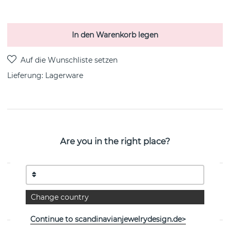
In den Warenkorb legen
Lieferung:
Lagerware
PRODUKTBESCHREIBUNG
Are you in the right place?
Mini Twosome ist eine sterlingsilberne Halskette von
der schwedischen Marke Efva Attling 42-45 cm
EIGENSCHAFTEN
Change country
Kollektion:
Twosome
Continue to scandinavianjewelrydesign.de>