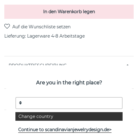
In den Warenkorb legen
Lieferung:
Lagerware 4-8 Arbeitstage
PRODUKTBESCHREIBUNG
Loopiloop ist ein sterlingsilberner Ohrring von der
schwedischen Marke Efva Attling
Are you in the right place?
EIGENSCHAFTEN
Change country
Continue to scandinavianjewelrydesign.de>
Weitere Artikel ansehen