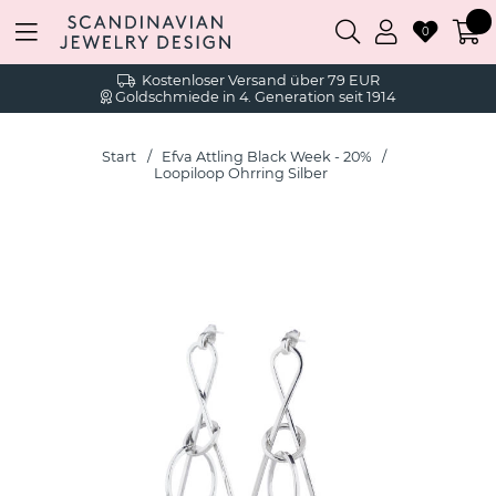
0
Kostenloser Versand über 79 EUR
Goldschmiede in 4. Generation seit 1914
Start
Efva Attling Black Week - 20%
Loopiloop Ohrring Silber