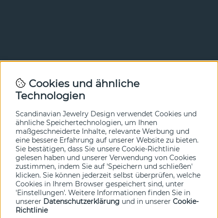
Newsletter
Cookies und ähnliche
Technologien
In unserem Newsletter erfahren Sie vor allen anderen
von unseren Neuheiten und Angeboten. Melden Sie sich
hier an.
Scandinavian Jewelry Design verwendet Cookies und
ähnliche Speichertechnologien, um Ihnen
maßgeschneiderte Inhalte, relevante Werbung und
Ja bitte!
eine bessere Erfahrung auf unserer Website zu bieten.
Sie bestätigen, dass Sie unsere Cookie-Richtlinie
gelesen haben und unserer Verwendung von Cookies
zustimmen, indem Sie auf 'Speichern und schließen'
klicken. Sie können jederzeit selbst überprüfen, welche
Cookies in Ihrem Browser gespeichert sind, unter
'Einstellungen'. Weitere Informationen finden Sie in
unserer
Datenschutzerklärung
und in unserer
Cookie-
Richtlinie