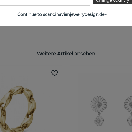
Change country
Continue to scandinavianjewelrydesign.de>
Weitere Artikel ansehen