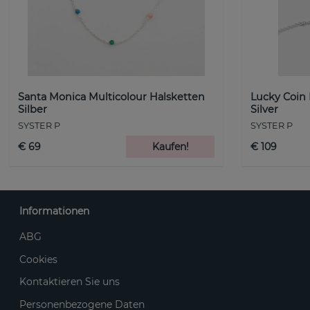
Santa Monica Multicolour Halsketten
Lucky Coin
Silber
Silver
SYSTER P
SYSTER P
€ 69
Kaufen!
€ 109
Informationen
ABG
Cookies
Kontaktieren Sie uns
Personenbezogene Daten