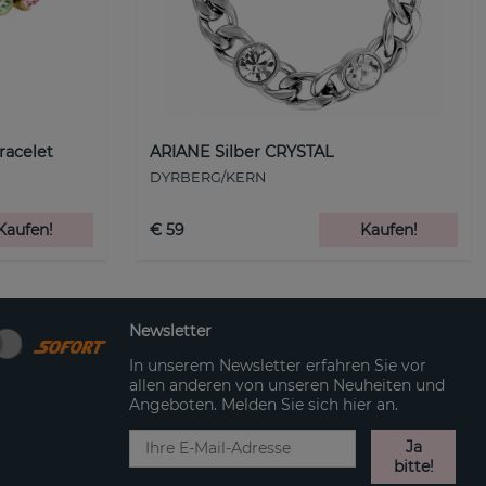
racelet
ARIANE Silber CRYSTAL
DYRBERG/KERN
Kaufen!
€ 59
Kaufen!
Newsletter
In unserem Newsletter erfahren Sie vor
allen anderen von unseren Neuheiten und
Angeboten. Melden Sie sich hier an.
Ja
bitte!