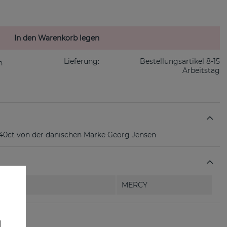
In den Warenkorb legen
Lieferung:
Bestellungsartikel 8-15
Arbeitstag
0ct von der dänischen Marke Georg Jensen
MERCY