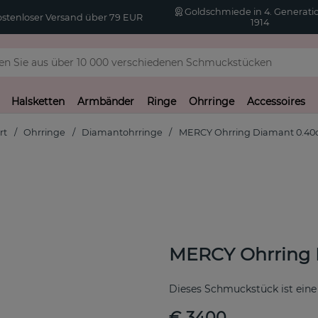
Goldschmiede in 4. Generatio
stenloser Versand über 79 EUR
1914
Halsketten
Armbänder
Ringe
Ohrringe
Accessoires
rt
Ohrringe
Diamantohrringe
MERCY Ohrring Diamant 0.40
MERCY Ohrring 
Dieses Schmuckstück ist eine
€ 3400