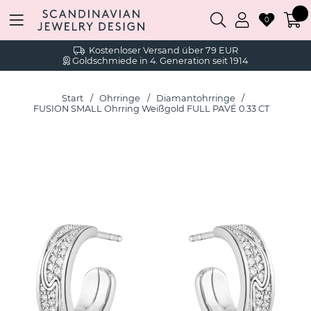
0
Kostenloser Versand über 79 EUR
Goldschmiede in 4. Generation seit 1914
Start
Ohrringe
Diamantohrringe
FUSION SMALL Ohrring Weißgold FULL PAVÉ 0.33 CT