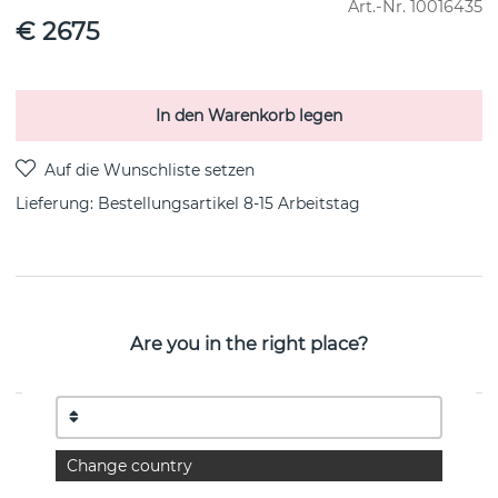
Art.-Nr.
10016435
€ 2675
In den Warenkorb legen
Lieferung:
Bestellungsartikel 8-15 Arbeitstag
PRODUKTBESCHREIBUNG
Are you in the right place?
FUSION SMALL Ohrring FULL PAVÉ 0.33 CT i 18k
Weißgold von der dänischen Marke Georg Jensen
EIGENSCHAFTEN
Change country
Durchmesser:
13 mm