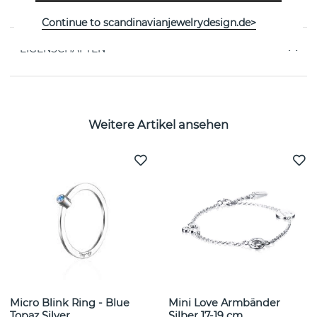
Décor: l 23.5 mm x w 14 mm.
Continue to scandinavianjewelrydesign.de>
EIGENSCHAFTEN
Weitere Artikel ansehen
Micro Blink Ring - Blue
Mini Love Armbänder
Topaz Silver
Silber 17-19 cm