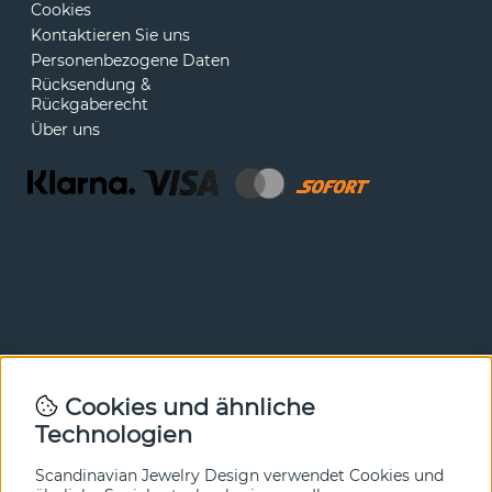
Cookies
Kontaktieren Sie uns
Personenbezogene Daten
Rücksendung &
Rückgaberecht
Über uns
Newsletter
Cookies und ähnliche
Technologien
In unserem Newsletter erfahren Sie vor allen anderen
von unseren Neuheiten und Angeboten. Melden Sie sich
hier an.
Scandinavian Jewelry Design verwendet Cookies und