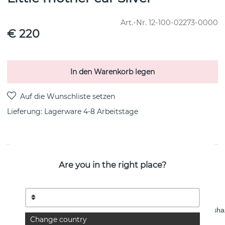
Art.-Nr.
12-100-02273-0000
€ 220
In den Warenkorb legen
Lieferung:
Lagerware 4-8 Arbeitstage
PRODUKTBESCHREIBUNG
Are you in the right place?
“The warm soft shape reminds me of ‘MAMA’.”
– EFVA
ATTLING
ABOUT THE PRODUCT
Silver earrings made of recycled sterling silver with soft, round sh
Change country