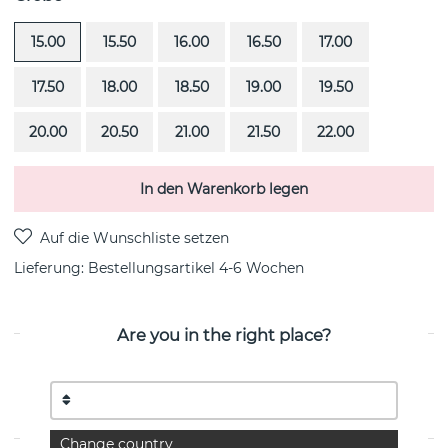
15.00
15.50
16.00
16.50
17.00
17.50
18.00
18.50
19.00
19.50
20.00
20.50
21.00
21.50
22.00
In den Warenkorb legen
Lieferung:
Bestellungsartikel 4-6 Wochen
Are you in the right place?
PRODUKTBESCHREIBUNG
Half Round ist ein 18k Gold Ring von der schwedischen
Marke Efva Attling
Change country