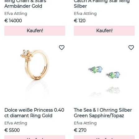
Ring Chain & Stars
Catch A Falling Star Ring
Armbänder Gold
Silber
Efva Attling
Efva Attling
€ 14000
€ 120
Kaufen!
Kaufen!
Dolce weiße Princess 0.40
The Sea & I Ohrring Silber
ct diamant Ring Gold
Green Sapphire/Topaz
Efva Attling
Efva Attling
€ 5500
€ 270