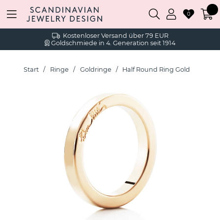
0
Kostenloser Versand über 79 EUR
Goldschmiede in 4. Generation seit 1914
Start
Ringe
Goldringe
Half Round Ring Gold