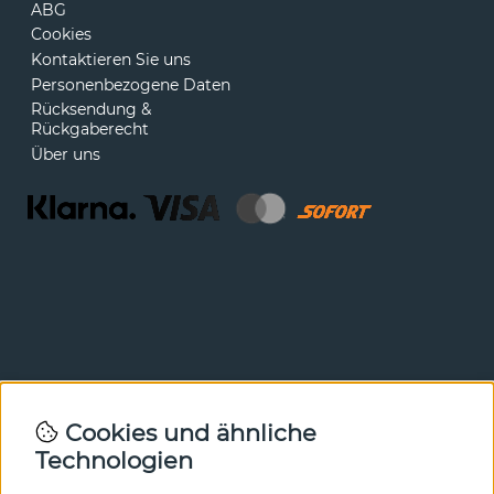
ABG
Cookies
Kontaktieren Sie uns
Personenbezogene Daten
Rücksendung &
Rückgaberecht
Über uns
Newsletter
Cookies und ähnliche
Technologien
In unserem Newsletter erfahren Sie vor allen anderen
von unseren Neuheiten und Angeboten. Melden Sie sich