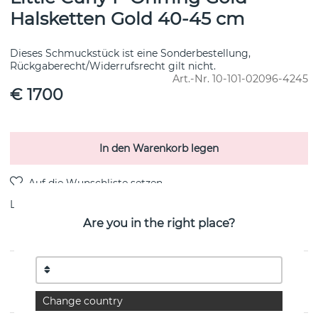
Halsketten Gold 40-45 cm
Dieses Schmuckstück ist eine Sonderbestellung,
Rückgaberecht/Widerrufsrecht gilt nicht.
Art.-Nr.
10-101-02096-4245
€ 1700
In den Warenkorb legen
Lieferung:
Bestellungsartikel 8-15 Arbeitstag
Are you in the right place?
PRODUKTBESCHREIBUNG
von der schwedischen Marke Efva Attling
Change country