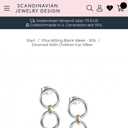
0
Kostenloser Versand über 79 EUR
Goldschmiede in 4. Generation seit 1914
Start
Efva Attling Black Week - 30%
Divorced With Children Ear Silber