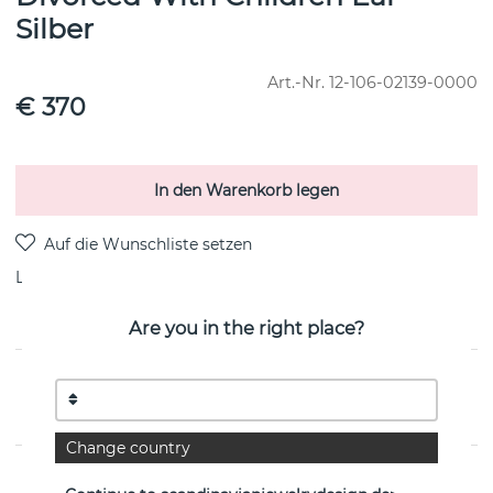
Silber
Art.-Nr.
12-106-02139-0000
€ 370
In den Warenkorb legen
Lieferung:
Lagerware
Are you in the right place?
PRODUKTBESCHREIBUNG
von der schwedischen Marke Efva Attling
Change country
EIGENSCHAFTEN