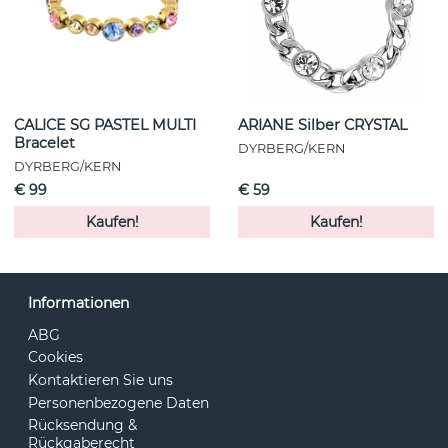
CALICE SG PASTEL MULTI
ARIANE Silber CRYSTAL
Bracelet
DYRBERG/KERN
DYRBERG/KERN
€ 99
€ 59
Kaufen!
Kaufen!
Informationen
ABG
Cookies
Kontaktieren Sie uns
Personenbezogene Daten
Rücksendung &
Rückgaberecht