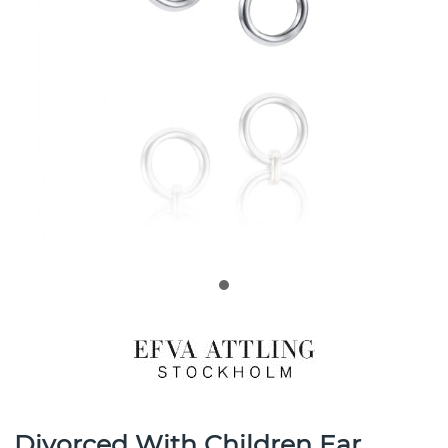
Divorced With Children Ear