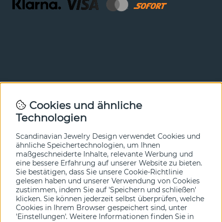
Newsletter
Cookies und ähnliche
Technologien
In unserem Newsletter erfahren Sie vor allen anderen
von unseren Neuheiten und Angeboten. Melden Sie sich
hier an.
Scandinavian Jewelry Design verwendet Cookies und
ähnliche Speichertechnologien, um Ihnen
maßgeschneiderte Inhalte, relevante Werbung und
Ja bitte!
eine bessere Erfahrung auf unserer Website zu bieten.
Sie bestätigen, dass Sie unsere Cookie-Richtlinie
gelesen haben und unserer Verwendung von Cookies
zustimmen, indem Sie auf 'Speichern und schließen'
klicken. Sie können jederzeit selbst überprüfen, welche
Cookies in Ihrem Browser gespeichert sind, unter
'Einstellungen'. Weitere Informationen finden Sie in