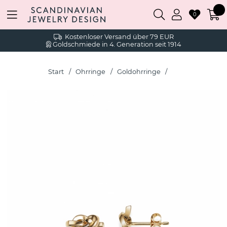
0
Kostenloser Versand über 79 EUR
Goldschmiede in 4. Generation seit 1914
Start
Ohrringe
Goldohrringe