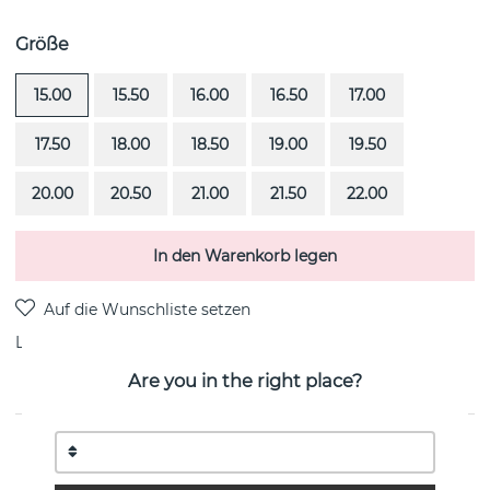
Größe
15.00
15.50
16.00
16.50
17.00
17.50
18.00
18.50
19.00
19.50
20.00
20.50
21.00
21.50
22.00
In den Warenkorb legen
Lieferung:
Bestellungsartikel 4-6 Wochen
Are you in the right place?
PRODUKTBESCHREIBUNG
Forget Me Not Star ist ein 18k Gold Ring von der