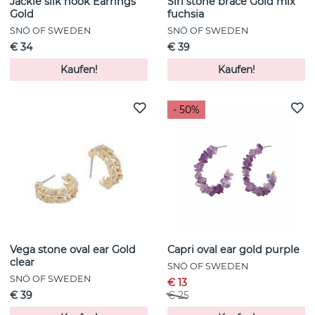
Jackie silk hook Earrings
Siri stone brace Gold mix
Gold
fuchsia
SNÖ OF SWEDEN
SNÖ OF SWEDEN
€ 34
€ 39
Kaufen!
Kaufen!
- 50%
Vega stone oval ear Gold
Capri oval ear gold purple
clear
SNÖ OF SWEDEN
SNÖ OF SWEDEN
€ 13
€ 39
€ 25