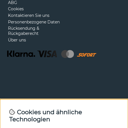
ABG
Cookies
Kontaktieren Sie uns
Personenbezogene Daten
Rücksendung &
Rückgaberecht
Über uns
Newsletter
Cookies und ähnliche
Technologien
In unserem Newsletter erfahren Sie vor allen anderen
von unseren Neuheiten und Angeboten. Melden Sie sich