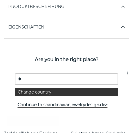
PRODUKTBESCHREIBUNG
EIGENSCHAFTEN
Weitere Artikel ansehen
Are you in the right place?
Change country
Continue to scandinavianjewelrydesign.de>