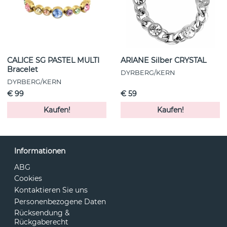
CALICE SG PASTEL MULTI
ARIANE Silber CRYSTAL
Bracelet
DYRBERG/KERN
DYRBERG/KERN
€ 99
€ 59
Kaufen!
Kaufen!
Informationen
ABG
Cookies
Kontaktieren Sie uns
Personenbezogene Daten
Rücksendung &
Rückgaberecht