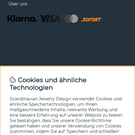
Über uns
Newsletter
Cookies und ähnliche
Technologien
In unserem Newsletter erfahren Sie vor allen anderen
von unseren Neuheiten und Angeboten. Melden Sie sich
hier an.
Scandinavian Jewelry Design verwendet Cookies und
ähnliche Speichertechnologien, um Ihnen
maßgeschneiderte Inhalte, relevante Werbung und
Ja bitte!
eine bessere Erfahrung auf unserer Website zu bieten.
Sie bestätigen, dass Sie unsere Cookie-Richtlinie
gelesen haben und unserer Verwendung von Cookies
zustimmen, indem Sie auf 'Speichern und schließen'