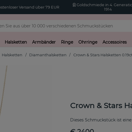
Goldschmiede in 4. Generatio
stenloser Versand über 79 EUR
1914
Halsketten
Armbänder
Ringe
Ohrringe
Accessoires
Halsketten
Diamanthalsketten
Crown & Stars Halsketten 0.19c
Crown & Stars Ha
Dieses Schmuckstück ist eine
€ 2400