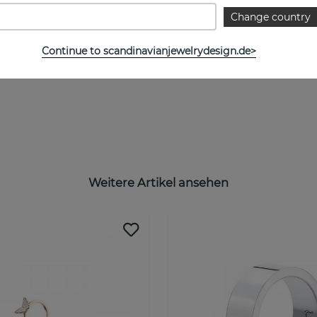
Change country
Continue to scandinavianjewelrydesign.de>
Weitere Artikel ansehen