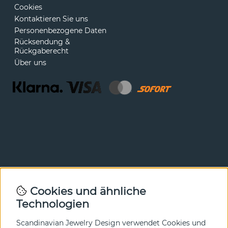
Cookies
Kontaktieren Sie uns
Personenbezogene Daten
Rücksendung &
Rückgaberecht
Über uns
Newsletter
Cookies und ähnliche
Technologien
In unserem Newsletter erfahren Sie vor allen anderen
von unseren Neuheiten und Angeboten. Melden Sie sich
hier an.
Scandinavian Jewelry Design verwendet Cookies und