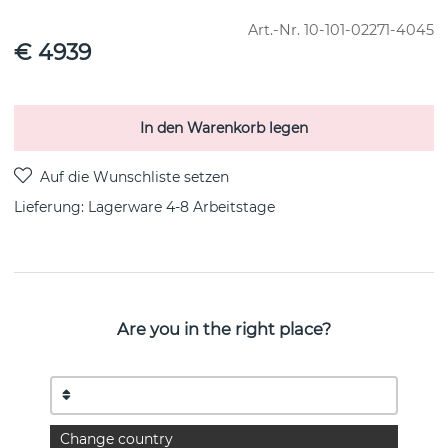
Art.-Nr.
10-101-02271-4045
€ 4939
In den Warenkorb legen
Lieferung:
Lagerware 4-8 Arbeitstage
PRODUKTBESCHREIBUNG
Are you in the right place?
Gold necklace made of recycled 18k gold with
interlinked bars.
The necklace has 20 rods. The length of the rods are 16
mm.
Change country