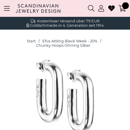
0
Kostenloser Versand über 79 EUR
Goldschmiede in 4. Generation seit 1914
Start
Efva Attling Black Week - 20%
Chunky Hoops Ohrring Silber