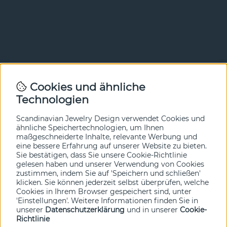
Newsletter
Cookies und ähnliche
Technologien
In unserem Newsletter erfahren Sie vor allen anderen
von unseren Neuheiten und Angeboten. Melden Sie sich
hier an.
Scandinavian Jewelry Design verwendet Cookies und
ähnliche Speichertechnologien, um Ihnen
maßgeschneiderte Inhalte, relevante Werbung und
Ja bitte!
eine bessere Erfahrung auf unserer Website zu bieten.
Sie bestätigen, dass Sie unsere Cookie-Richtlinie
gelesen haben und unserer Verwendung von Cookies
zustimmen, indem Sie auf 'Speichern und schließen'
klicken. Sie können jederzeit selbst überprüfen, welche
Cookies in Ihrem Browser gespeichert sind, unter
'Einstellungen'. Weitere Informationen finden Sie in
unserer
Datenschutzerklärung
und in unserer
Cookie-
Richtlinie