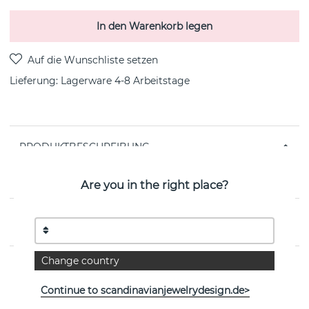
In den Warenkorb legen
Lieferung:
Lagerware 4-8 Arbeitstage
PRODUKTBESCHREIBUNG
Chunky Hoops ist ein sterlingsilberner Ohrring von der
schwedischen Marke Efva Attling
Are you in the right place?
EIGENSCHAFTEN
Change country
Continue to scandinavianjewelrydesign.de>
Weitere Artikel ansehen