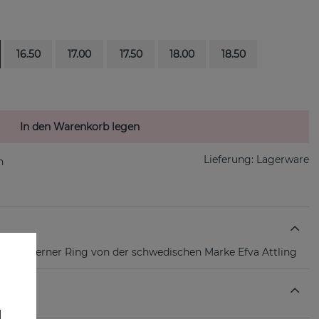
16.50
17.00
17.50
18.00
18.50
In den Warenkorb legen
Lieferung:
Lagerware
erlingsilberner Ring von der schwedischen Marke Efva Attling