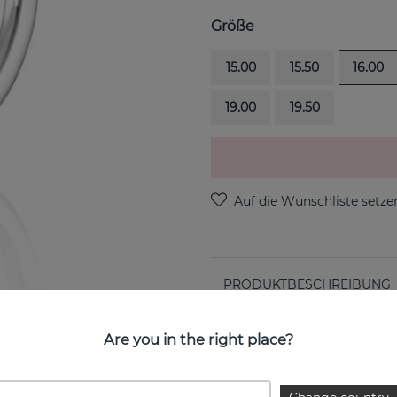
Größe
15.00
15.50
16.00
19.00
19.50
PRODUKTBESCHREIBUNG
Love Bead-Silber ist ein st
Are you in the right place?
EIGENSCHAFTEN