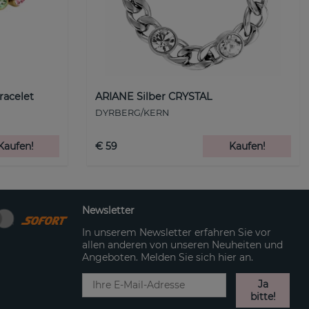
racelet
ARIANE Silber CRYSTAL
DYRBERG/KERN
Kaufen!
€ 59
Kaufen!
Newsletter
In unserem Newsletter erfahren Sie vor
allen anderen von unseren Neuheiten und
Angeboten. Melden Sie sich hier an.
Ja
bitte!