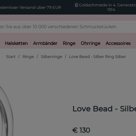
Goldschmiede in 4. Generatio
stenloser Versand über 79 EUR
1914
Halsketten
Armbänder
Ringe
Ohrringe
Accessoires
Start
Ringe
Silberringe
Love Bead - Silber Ring Silber
Love Bead - Silb
€ 130