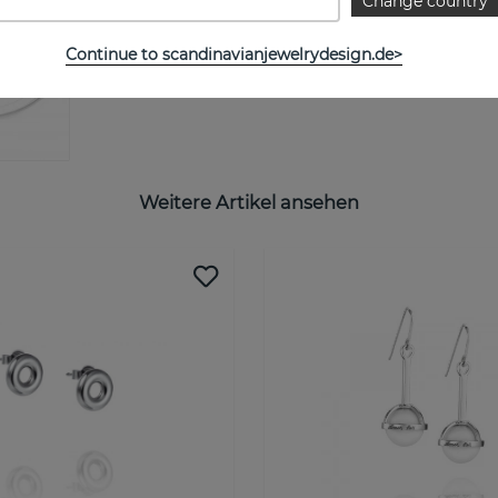
Change country
GRÖSSENTABELLE
Continue to scandinavianjewelrydesign.de>
Weitere Artikel ansehen