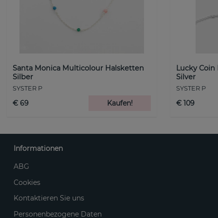
Santa Monica Multicolour Halsketten
Lucky Coin
Silber
Silver
SYSTER P
SYSTER P
€ 69
Kaufen!
€ 109
Informationen
ABG
Cookies
Kontaktieren Sie uns
Personenbezogene Daten