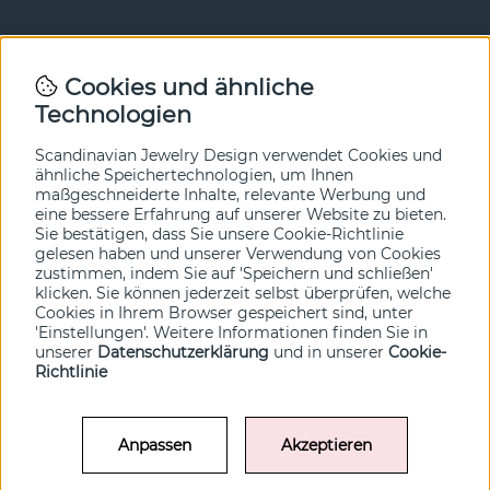
Newsletter
Cookies und ähnliche
Technologien
In unserem Newsletter erfahren Sie vor allen anderen
von unseren Neuheiten und Angeboten. Melden Sie sich
hier an.
Scandinavian Jewelry Design verwendet Cookies und
ähnliche Speichertechnologien, um Ihnen
maßgeschneiderte Inhalte, relevante Werbung und
Ja bitte!
eine bessere Erfahrung auf unserer Website zu bieten.
Sie bestätigen, dass Sie unsere Cookie-Richtlinie
gelesen haben und unserer Verwendung von Cookies
zustimmen, indem Sie auf 'Speichern und schließen'
klicken. Sie können jederzeit selbst überprüfen, welche
Cookies in Ihrem Browser gespeichert sind, unter
'Einstellungen'. Weitere Informationen finden Sie in
unserer
Datenschutzerklärung
und in unserer
Cookie-
Richtlinie
Anpassen
Akzeptieren
© SCANDINAVIAN JEWELRY DESIGN / SJD of Sweden AB 2022