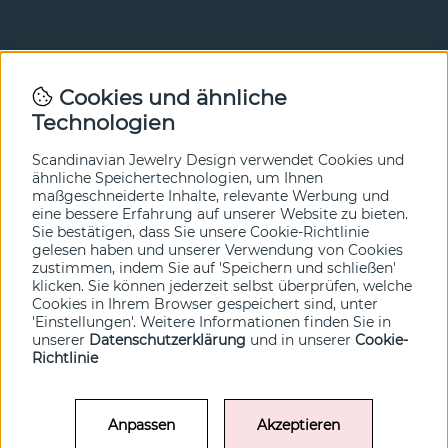
Newsletter
Cookies und ähnliche
Technologien
In unserem Newsletter erfahren Sie vor allen anderen
von unseren Neuheiten und Angeboten. Melden Sie sich
hier an.
Scandinavian Jewelry Design verwendet Cookies und
ähnliche Speichertechnologien, um Ihnen
maßgeschneiderte Inhalte, relevante Werbung und
Ja bitte!
eine bessere Erfahrung auf unserer Website zu bieten.
Sie bestätigen, dass Sie unsere Cookie-Richtlinie
gelesen haben und unserer Verwendung von Cookies
zustimmen, indem Sie auf 'Speichern und schließen'
klicken. Sie können jederzeit selbst überprüfen, welche
Cookies in Ihrem Browser gespeichert sind, unter
'Einstellungen'. Weitere Informationen finden Sie in
unserer
Datenschutzerklärung
und in unserer
Cookie-
Richtlinie
Anpassen
Akzeptieren