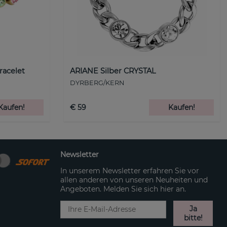
racelet
ARIANE Silber CRYSTAL
DYRBERG/KERN
Kaufen!
€ 59
Kaufen!
Newsletter
In unserem Newsletter erfahren Sie vor
allen anderen von unseren Neuheiten und
Angeboten. Melden Sie sich hier an.
Ja
bitte!