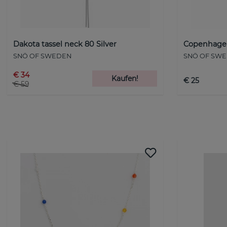
Dakota tassel neck 80 Silver
Copenhagen 
SNÖ OF SWEDEN
SNÖ OF SW
€ 34
Kaufen!
€ 25
€ 59