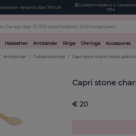
Goldschmiede in 4. Generatio
stenloser Versand über 79 EUR
1914
Halsketten
Armbänder
Ringe
Ohrringe
Accessoires
Armbänder
Goldarmbänder
Capri stone charm brace gold o
Capri stone cha
€ 20