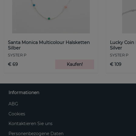
Santa Monica Multicolour Halsketten
Lucky Coin
Silber
Silver
SYSTER P
SYSTER P
€ 69
Kaufen!
€ 109
Informationen
ABG
Cookies
Kontaktieren Sie uns
Personenbezogene Daten