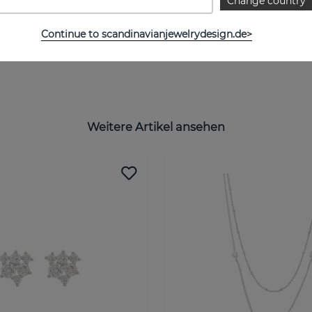
Change country
Continue to scandinavianjewelrydesign.de>
Weitere Artikel ansehen