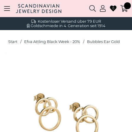
0
Kostenloser Versand über 79 EUR
Goldschmiede in 4. Generation seit 1914
Start
Efva Attling Black Week - 20%
Bubbles Ear Gold