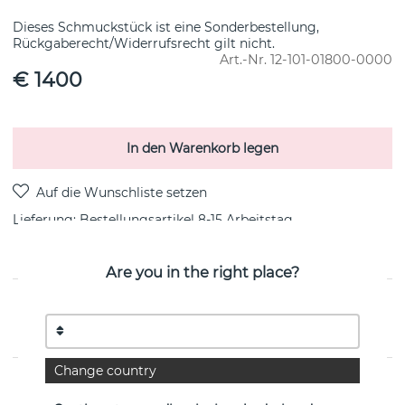
Dieses Schmuckstück ist eine Sonderbestellung,
Rückgaberecht/Widerrufsrecht gilt nicht.
Art.-Nr.
12-101-01800-0000
€ 1400
In den Warenkorb legen
Lieferung:
Bestellungsartikel 8-15 Arbeitstag
Are you in the right place?
PRODUKTBESCHREIBUNG
von der schwedischen Marke Efva Attling
Change country
EIGENSCHAFTEN