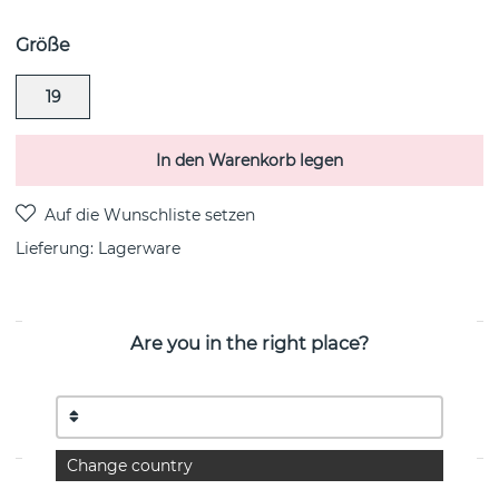
Größe
19
In den Warenkorb legen
Lieferung:
Lagerware
Are you in the right place?
PRODUKTBESCHREIBUNG
Bear elastic brace Armbänder sand i Recyceltes
Silber/rhodiumplattiert von der schwedischen Marke CU
JEWELLERY
Change country
EIGENSCHAFTEN