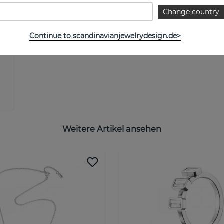
Change country
Continue to scandinavianjewelrydesign.de>
Weitere Artikel ansehen