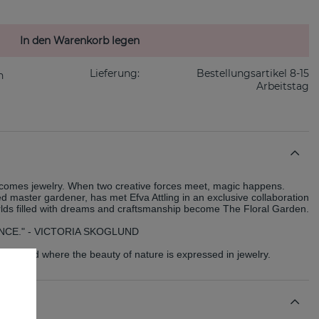
In den Warenkorb legen
Lieferung:
Bestellungsartikel 8-15
Arbeitstag
ecomes jewelry. When two creative forces meet, magic happens. 
d master gardener, has met Efva Attling in an exclusive collaboration 
orlds filled with dreams and craftsmanship become The Floral Garden. 
NCE." - VICTORIA SKOGLUND
 a world where the beauty of nature is expressed in jewelry.