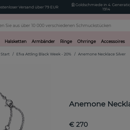
Goldschmiede in 4. Generatio
stenloser Versand über 79 EUR
1914
Halsketten
Armbänder
Ringe
Ohrringe
Accessoires
Start
Efva Attling Black Week - 20%
Anemone Necklace Silver
Anemone Necklac
€ 270