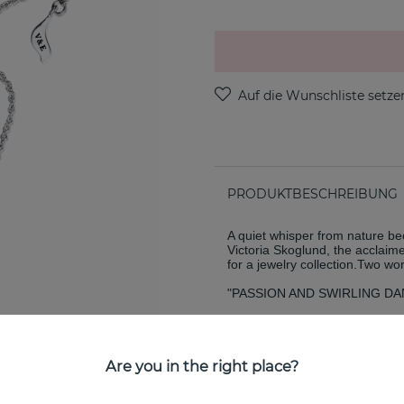
PRODUKTBESCHREIBUNG
A quiet whisper from nature b
Victoria Skoglund, the acclaime
for a jewelry collection.Two w
"PASSION AND SWIRLING DA
Experience The Floral Garden -
Are you in the right place?
EIGENSCHAFTEN