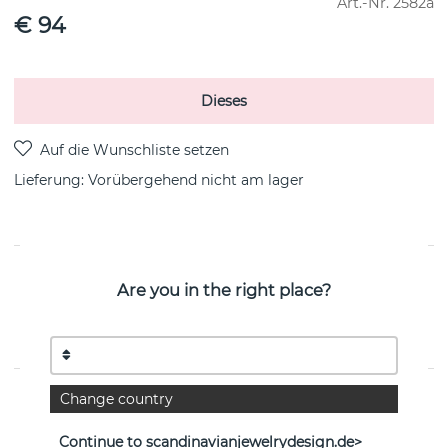
Art.-Nr.
2582a
€ 94
Dieses
Lieferung:
Vorübergehend nicht am lager
PRODUKTBESCHREIBUNG
Are you in the right place?
Zodiac jungfrun Halsketten i 18 Gold plattiert
sterlingsilber von der dänischen Marke Maanesten 45
cm
EIGENSCHAFTEN
Change country
Continue to scandinavianjewelrydesign.de>
Kollektion:
Zodiac