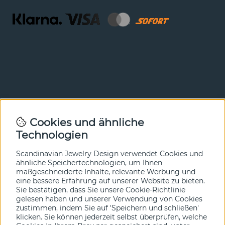
Newsletter
Cookies und ähnliche
Technologien
In unserem Newsletter erfahren Sie vor allen anderen
von unseren Neuheiten und Angeboten. Melden Sie sich
hier an.
Scandinavian Jewelry Design verwendet Cookies und
ähnliche Speichertechnologien, um Ihnen
maßgeschneiderte Inhalte, relevante Werbung und
Ja bitte!
eine bessere Erfahrung auf unserer Website zu bieten.
Sie bestätigen, dass Sie unsere Cookie-Richtlinie
gelesen haben und unserer Verwendung von Cookies
zustimmen, indem Sie auf 'Speichern und schließen'
klicken. Sie können jederzeit selbst überprüfen, welche