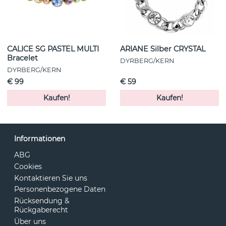
CALICE SG PASTEL MULTI
ARIANE Silber CRYSTAL
Bracelet
DYRBERG/KERN
DYRBERG/KERN
€ 99
€ 59
Kaufen!
Kaufen!
Informationen
ABG
Cookies
Kontaktieren Sie uns
Personenbezogene Daten
Rücksendung &
Rückgaberecht
Über uns