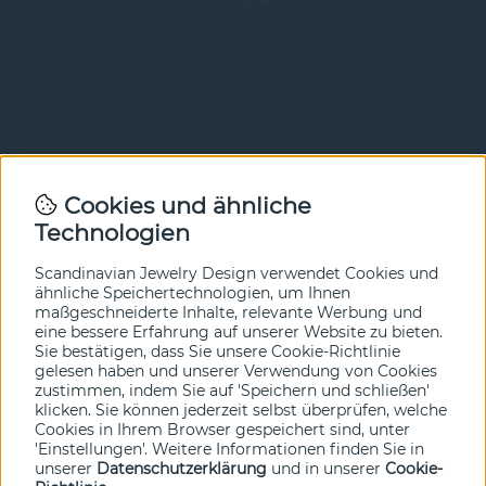
Newsletter
Cookies und ähnliche
Technologien
In unserem Newsletter erfahren Sie vor allen anderen
von unseren Neuheiten und Angeboten. Melden Sie sich
hier an.
Scandinavian Jewelry Design verwendet Cookies und
ähnliche Speichertechnologien, um Ihnen
maßgeschneiderte Inhalte, relevante Werbung und
Ja bitte!
eine bessere Erfahrung auf unserer Website zu bieten.
Sie bestätigen, dass Sie unsere Cookie-Richtlinie
gelesen haben und unserer Verwendung von Cookies
zustimmen, indem Sie auf 'Speichern und schließen'
klicken. Sie können jederzeit selbst überprüfen, welche
Cookies in Ihrem Browser gespeichert sind, unter
'Einstellungen'. Weitere Informationen finden Sie in
unserer
Datenschutzerklärung
und in unserer
Cookie-