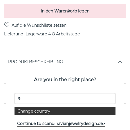
In den Warenkorb legen
Lieferung:
Lagerware 4-8 Arbeitstage
PRODUKTBESCHREIBUNG
Women Power ist ein sterlingsilberner Ohrring von der
schwedischen Marke Efva Attling
Are you in the right place?
EIGENSCHAFTEN
Change country
Weitere Artikel ansehen
Continue to scandinavianjewelrydesign.de>