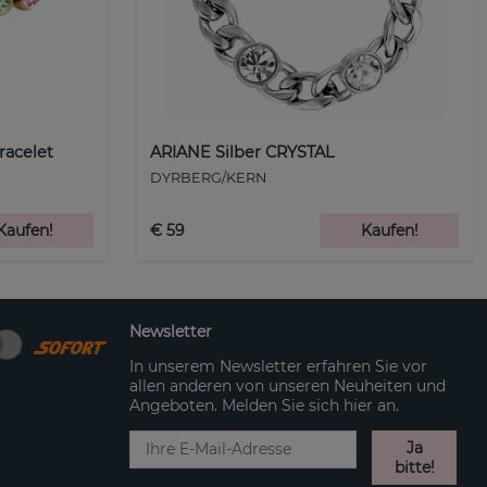
racelet
ARIANE Silber CRYSTAL
DYRBERG/KERN
Kaufen!
€ 59
Kaufen!
Newsletter
In unserem Newsletter erfahren Sie vor
allen anderen von unseren Neuheiten und
Angeboten. Melden Sie sich hier an.
Ja
bitte!