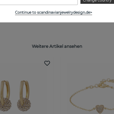
Change country
Continue to scandinavianjewelrydesign.de>
Weitere Artikel ansehen