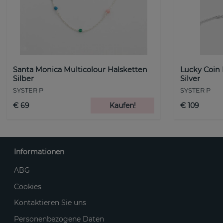
Santa Monica Multicolour Halsketten
Lucky Coin
Silber
Silver
SYSTER P
SYSTER P
€ 69
Kaufen!
€ 109
Informationen
ABG
Cookies
Kontaktieren Sie uns
Personenbezogene Daten