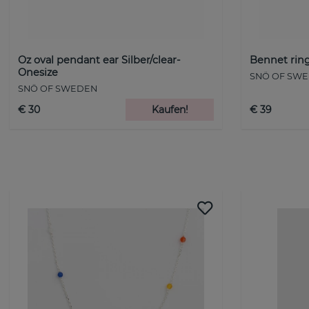
Oz oval pendant ear Silber/clear-
Bennet ring
Onesize
SNÖ OF SW
SNÖ OF SWEDEN
€ 30
Kaufen!
€ 39