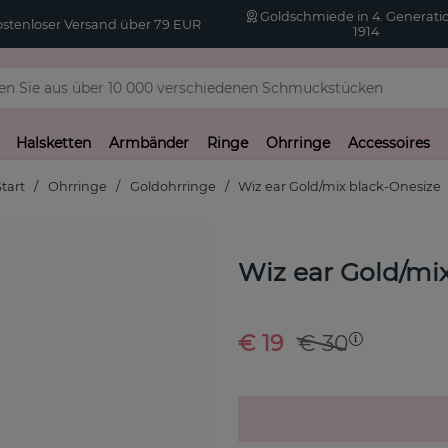
Goldschmiede in 4. Generatio
stenloser Versand über 79 EUR
1914
Halsketten
Armbänder
Ringe
Ohrringe
Accessoires
Start
Ohrringe
Goldohrringe
Wiz ear Gold/mix black-Onesize
Wiz ear Gold/mi
€ 19
€ 30