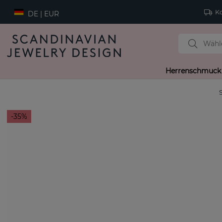
Ko
DE | EUR
Herrenschmuck
35